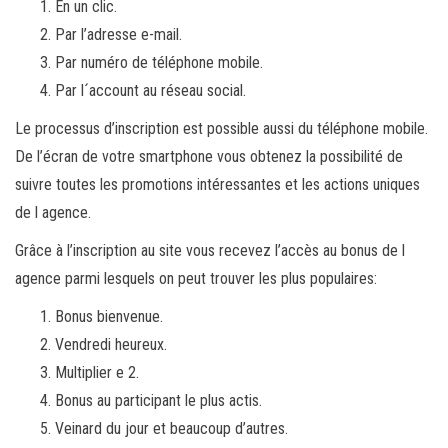
En un clic.
Par l’adresse e-mail.
Par numéro de téléphone mobile.
Par l´account au réseau social.
Le processus d’inscription est possible aussi du téléphone mobile.
De l’écran de votre smartphone vous obtenez la possibilité de
suivre toutes les promotions intéressantes et les actions uniques
de l agence.
Grâce à l’inscription au site vous recevez l’accès au bonus de l
agence parmi lesquels on peut trouver les plus populaires:
Bonus bienvenue.
Vendredi heureux.
Multiplier e 2.
Bonus au participant le plus actis.
Veinard du jour et beaucoup d’autres.