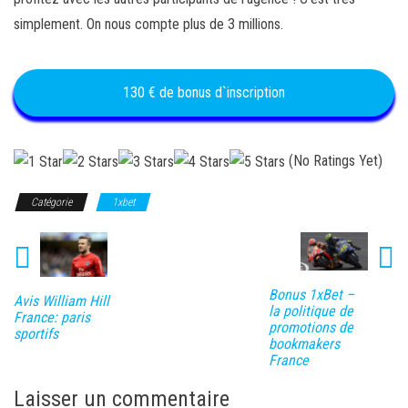
simplement. On nous compte plus de 3 millions.
130 € de bonus d`inscription
(No Ratings Yet)
Catégorie
1xbet
Bonus 1xBet –
Avis William Hill
la politique de
France: paris
promotions de
sportifs
bookmakers
France
Laisser un commentaire