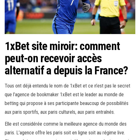
1xBet site miroir: comment
peut-on recevoir accès
alternatif a depuis la France?
Tous ont déjà entendu le nom de 1xBet et ce n’est pas le secret
que l’agence de bookmaker 1xBet est le leader au monde de
betting qui propose à ses participante beaucoup de possibilités
aux paris sportifs, aux paris culturels, aux paris entraînés.
Elle est considérée comme la meilleure agence du monde des
paris. L’agence offre les paris soit en ligne soit au régime live.