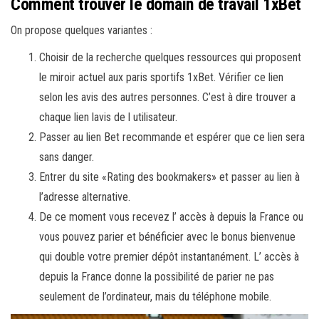
Comment trouver le domain de travail 1xBet
On propose quelques variantes :
Choisir de la recherche quelques ressources qui proposent
le miroir actuel aux paris sportifs 1xBet. Vérifier ce lien
selon les avis des autres personnes. C’est à dire trouver a
chaque lien lavis de l utilisateur.
Passer au lien Bet recommande et espérer que ce lien sera
sans danger.
Entrer du site «Rating des bookmakers» et passer au lien à
l’adresse alternative.
De ce moment vous recevez l’ accès à depuis la France ou
vous pouvez parier et bénéficier avec le bonus bienvenue
qui double votre premier dépôt instantanément. L’ accès à
depuis la France donne la possibilité de parier ne pas
seulement de l’ordinateur, mais du téléphone mobile.