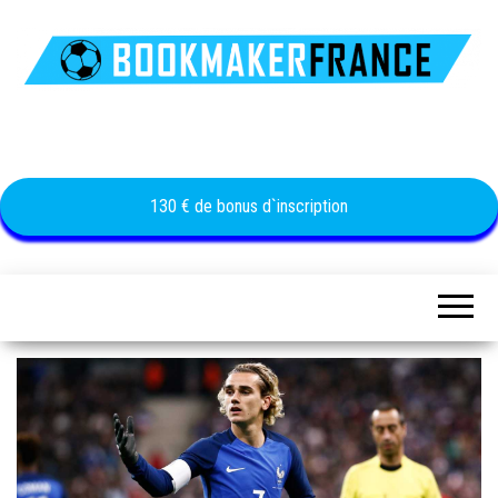
bookmaker-
fr.com
130 € de bonus d`inscription