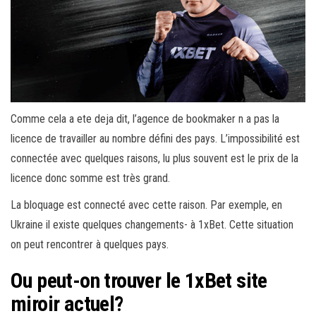
Comme cela a ete deja dit, l’agence de bookmaker n a pas la
licence de travailler au nombre défini des pays. L’impossibilité est
connectée avec quelques raisons, lu plus souvent est le prix de la
licence donc somme est très grand.
La bloquage est connecté avec cette raison. Par exemple, en
Ukraine il existe quelques changements- à 1xBet. Cette situation
on peut rencontrer à quelques pays.
Ou peut-on trouver le 1xBet site
miroir actuel?