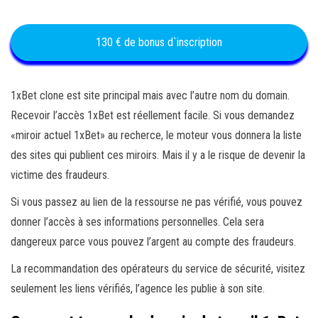
130 € de bonus d`inscription
1xBet clone est site principal mais avec l’autre nom du domain.
Recevoir l’accès 1xBet est réellement facile. Si vous demandez
«miroir actuel 1xBet» au recherce, le moteur vous donnera la liste
des sites qui publient ces miroirs. Mais il y a le risque de devenir la
victime des fraudeurs.
Si vous passez au lien de la ressourse ne pas vérifié, vous pouvez
donner l’accès à ses informations personnelles. Cela sera
dangereux parce vous pouvez l’argent au compte des fraudeurs.
La recommandation des opérateurs du service de sécurité, visitez
seulement les liens vérifiés, l’agence les publie à son site.