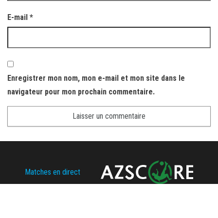
E-mail
*
Enregistrer mon nom, mon e-mail et mon site dans le
navigateur pour mon prochain commentaire.
Matches en direct