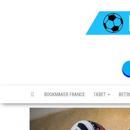
bookmaker-
fr.com
BOOKMAKER FRANCE
1XBET
BET3