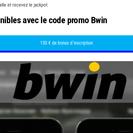
lle et recevez le jackpot.
onibles avec le code promo Bwin
130 € de bonus d`inscription