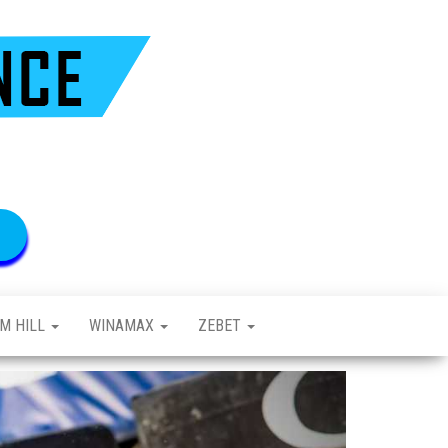
AM HILL
WINAMAX
ZEBET