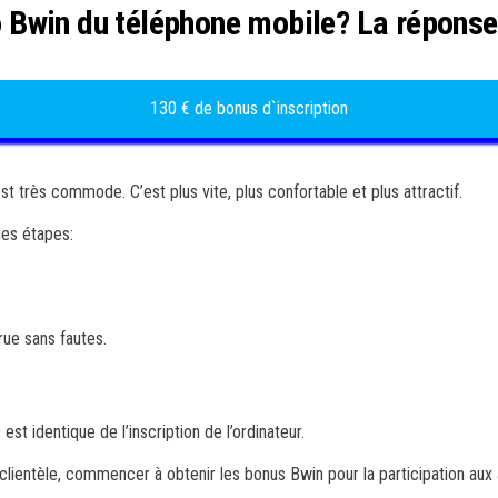
Bwin du téléphone mobile? La réponse e
130 € de bonus d`inscription
 très commode. C’est plus vite, plus confortable et plus attractif.
ues étapes:
rue sans fautes.
st identique de l’inscription de l’ordinateur.
clientèle, commencer à obtenir les bonus Bwin pour la participation aux 