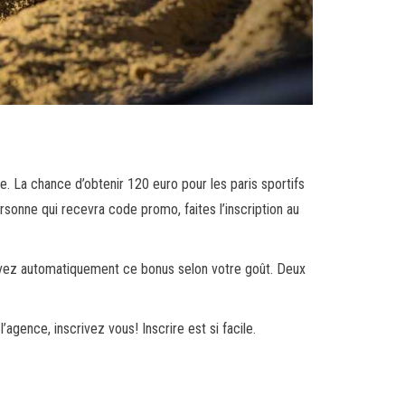
. La chance d’obtenir 120 euro pour les paris sportifs
rsonne qui recevra code promo, faites l’inscription au
ecevez automatiquement ce bonus selon votre goût. Deux
agence, inscrivez vous! Inscrire est si facile.