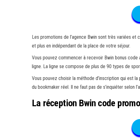
Les promotions de l’agence Bwin sont très variées et ch
et plus en indépendant de la place de votre séjour.
Vous pouvez commencer à recevoir Bwin bonus code aussit
ligne. La ligne se compose de plus de 90 types de spor
Vous pouvez choisir la méthode d’inscription qui est la 
du bookmaker réel. Il ne faut pas de s’inquiéter selon l’
La réception Bwin code promo 